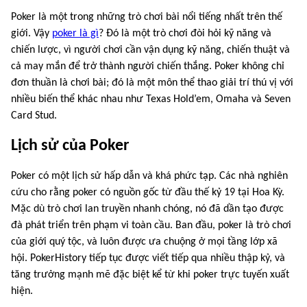
Poker là một trong những trò chơi bài nổi tiếng nhất trên thế
giới. Vậy
poker là gì
? Đó là một trò chơi đòi hỏi kỹ năng và
chiến lược, vì người chơi cần vận dụng kỹ năng, chiến thuật và
cả may mắn để trở thành người chiến thắng. Poker không chỉ
đơn thuần là chơi bài; đó là một môn thể thao giải trí thú vị với
nhiều biến thể khác nhau như Texas Hold’em, Omaha và Seven
Card Stud.
Lịch sử của Poker
Poker có một lịch sử hấp dẫn và khá phức tạp. Các nhà nghiên
cứu cho rằng poker có nguồn gốc từ đầu thế kỷ 19 tại Hoa Kỳ.
Mặc dù trò chơi lan truyền nhanh chóng, nó đã dần tạo được
đà phát triển trên phạm vi toàn cầu. Ban đầu, poker là trò chơi
của giới quý tộc, và luôn được ưa chuộng ở mọi tầng lớp xã
hội. PokerHistory tiếp tục được viết tiếp qua nhiều thập kỷ, và
tăng trưởng mạnh mẽ đặc biệt kể từ khi poker trực tuyến xuất
hiện.