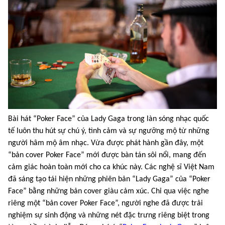
Bài hát “Poker Face” của Lady Gaga trong làn sóng nhạc quốc
tế luôn thu hút sự chú ý, tình cảm và sự ngưỡng mộ từ những
người hâm mộ âm nhạc. Vừa được phát hành gần đây, một
“bản cover Poker Face” mới được bàn tán sôi nổi, mang đến
cảm giác hoàn toàn mới cho ca khúc này. Các nghệ sĩ Việt Nam
đã sáng tạo tái hiện những phiên bản “Lady Gaga” của “Poker
Face” bằng những bản cover giàu cảm xúc. Chỉ qua việc nghe
riêng một “bản cover Poker Face”, người nghe đã được trải
nghiệm sự sinh động và những nét đặc trưng riêng biệt trong