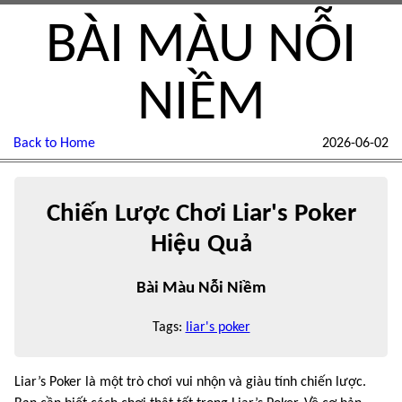
BÀI MÀU NỖI
NIỀM
Back to Home
2026-06-02
Chiến Lược Chơi Liar's Poker
Hiệu Quả
Bài Màu Nỗi Niềm
Tags:
liar's poker
Liar’s Poker là một trò chơi vui nhộn và giàu tính chiến lược.