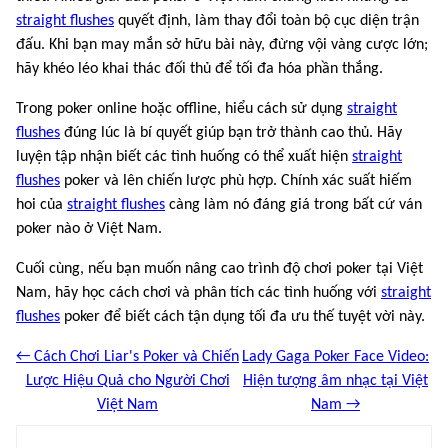
straight flushes
quyết định, làm thay đổi toàn bộ cục diện trận
đấu. Khi bạn may mắn sở hữu bài này, đừng vội vàng cược lớn;
hãy khéo léo khai thác đối thủ để tối đa hóa phần thắng.
Trong poker online hoặc offline, hiểu cách sử dụng
straight
flushes
đúng lúc là bí quyết giúp bạn trở thành cao thủ. Hãy
luyện tập nhận biết các tình huống có thể xuất hiện
straight
flushes
poker và lên chiến lược phù hợp. Chính xác suất hiếm
hoi của
straight flushes
càng làm nó đáng giá trong bất cứ ván
poker nào ở Việt Nam.
Cuối cùng, nếu bạn muốn nâng cao trình độ chơi poker tại Việt
Nam, hãy học cách chơi và phân tích các tình huống với
straight
flushes
poker để biết cách tận dụng tối đa ưu thế tuyệt vời này.
← Cách Chơi Liar's Poker và Chiến
Lady Gaga Poker Face Video:
Lược Hiệu Quả cho Người Chơi
Hiện tượng âm nhạc tại Việt
Việt Nam
Nam →