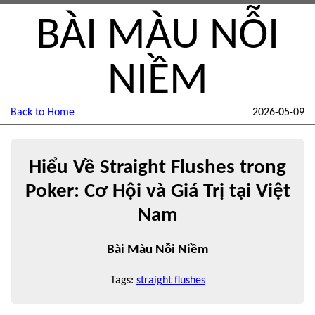
BÀI MÀU NỖI
NIỀM
Back to Home
2026-05-09
Hiểu Về Straight Flushes trong
Poker: Cơ Hội và Giá Trị tại Việt
Nam
Bài Màu Nỗi Niềm
Tags:
straight flushes