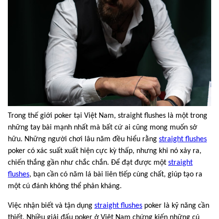
Trong thế giới poker tại Việt Nam, straight flushes là một trong
những tay bài mạnh nhất mà bất cứ ai cũng mong muốn sở
hữu. Những người chơi lâu năm đều hiểu rằng
straight flushes
poker có xác suất xuất hiện cực kỳ thấp, nhưng khi nó xảy ra,
chiến thắng gần như chắc chắn. Để đạt được một
straight
flushes
, bạn cần có năm lá bài liên tiếp cùng chất, giúp tạo ra
một cú đánh không thể phản kháng.
Việc nhận biết và tận dụng
straight flushes
poker là kỹ năng cần
thiết. Nhiều giải đấu poker ở Việt Nam chứng kiến những cú