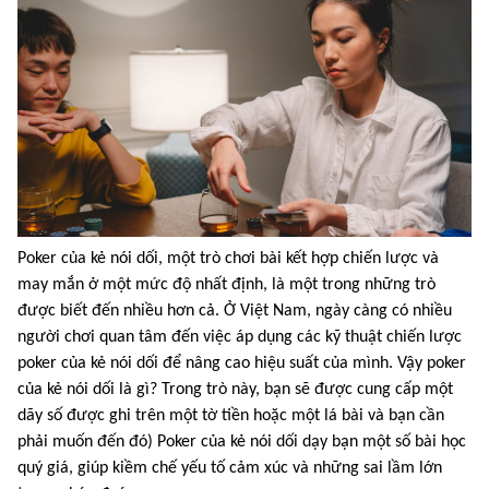
Poker của kẻ nói dối, một trò chơi bài kết hợp chiến lược và
may mắn ở một mức độ nhất định, là một trong những trò
được biết đến nhiều hơn cả. Ở Việt Nam, ngày càng có nhiều
người chơi quan tâm đến việc áp dụng các kỹ thuật chiến lược
poker của kẻ nói dối để nâng cao hiệu suất của mình. Vậy poker
của kẻ nói dối là gì? Trong trò này, bạn sẽ được cung cấp một
dãy số được ghi trên một tờ tiền hoặc một lá bài và bạn cần
phải muốn đến đó) Poker của kẻ nói dối dạy bạn một số bài học
quý giá, giúp kiềm chế yếu tố cảm xúc và những sai lầm lớn