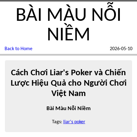
BÀI MÀU NỖI
NIỀM
Back to Home
2026-05-10
Cách Chơi Liar's Poker và Chiến
Lược Hiệu Quả cho Người Chơi
Việt Nam
Bài Màu Nỗi Niềm
Tags:
liar's poker