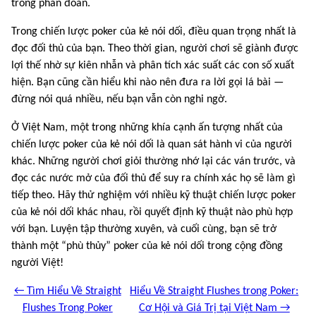
trong phán đoán.
Trong chiến lược poker của kẻ nói dối, điều quan trọng nhất là
đọc đối thủ của bạn. Theo thời gian, người chơi sẽ giành được
lợi thế nhờ sự kiên nhẫn và phân tích xác suất các con số xuất
hiện. Bạn cũng cần hiểu khi nào nên đưa ra lời gọi lá bài —
đừng nói quá nhiều, nếu bạn vẫn còn nghi ngờ.
Ở Việt Nam, một trong những khía cạnh ấn tượng nhất của
chiến lược poker của kẻ nói dối là quan sát hành vi của người
khác. Những người chơi giỏi thường nhớ lại các ván trước, và
đọc các nước mở của đối thủ để suy ra chính xác họ sẽ làm gì
tiếp theo. Hãy thử nghiệm với nhiều kỹ thuật chiến lược poker
của kẻ nói dối khác nhau, rồi quyết định kỹ thuật nào phù hợp
với bạn. Luyện tập thường xuyên, và cuối cùng, bạn sẽ trở
thành một “phù thủy” poker của kẻ nói dối trong cộng đồng
người Việt!
← Tìm Hiểu Về Straight
Hiểu Về Straight Flushes trong Poker:
Flushes Trong Poker
Cơ Hội và Giá Trị tại Việt Nam →