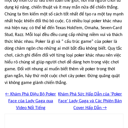
một bộ môn có từ lâu trên toàn thế giới, nơi mà người chơi sử
dụng kỹ năng, chiến thuật và ít may mắn nữa để chiến thắng.
Chúng ta tìm kiếm một số cách tốt nhất để tạo ra một tay mạnh
nhất hoặc khiến đối thủ bỏ cuộc. Có nhiều loại poker khác nhau
mà hiện nay, có thể kể đến Texas Hold’em, Omaha, Seven-Card
Stud, Razz. Mỗi loại đều đều cung cấp những niềm vui và thách
thức khác nhau. Poker là gì và “ cấu trúc game” của poker là
dòng châm ngôn cho những ai mới bắt đầu không biết. Quy tắc
chơi, cách ghi điểm đối với từng loại poker khác nhau nên việc
hiểu rõ chúng sẽ giúp người chơi dễ dàng hơn trong việc chơi
game. Đối với nhung ai muốn biết thêm về poker trong thời
gian ngắn, hãy thử một cuộc chơi cây poker. Đừng quăng quật
vì không game giành chiến thắng.
← Khám Phá Điệu Bộ Poker
Khám Phá Sức Hấp Dẫn của 'Poker
Face của Lady Gaga qua
Face' Lady Gaga và Các Phiên Bản
Video Nổi Tiếng
Cover Hấp Dẫn →