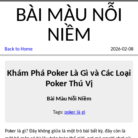
BÀI MÀU NỖI
NIỀM
Back to Home
2026-02-08
Khám Phá Poker Là Gì và Các Loại
Poker Thú Vị
Bài Màu Nỗi Niềm
Tags:
poker là gì
Poker là gì? Đây không giữa là một trò bài bất kỳ, đây còn là